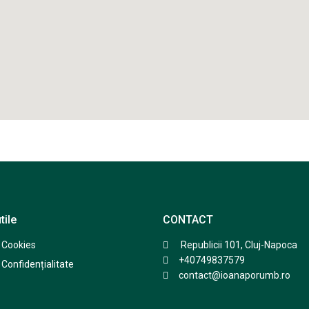
tile
CONTACT
e Cookies
Republicii 101, Cluj-Napoca
+40749837579
 Confidențialitate
contact@ioanaporumb.ro