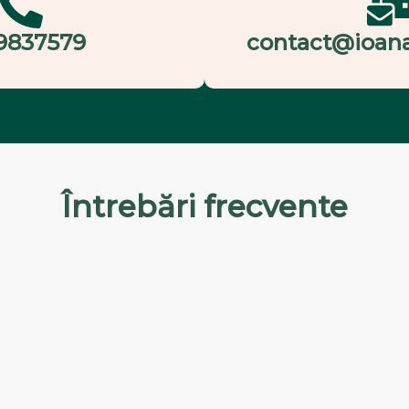
9837579
contact@ioan
Întrebări frecvente