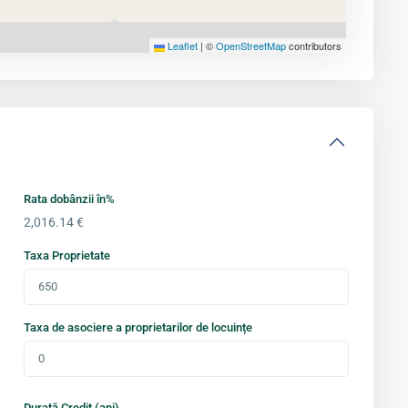
Leaflet
|
©
OpenStreetMap
contributors
Rata dobânzii în%
2,016.14
€
Taxa Proprietate
Taxa de asociere a proprietarilor de locuințe
Durată Credit (ani)