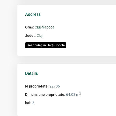
Address
Oraș:
Cluj-Napoca
Judet:
Cluj
Deschideți în Hărți Google
Details
Id proprietate:
22706
2
Dimensiune proprietate:
64.03 m
bai:
2