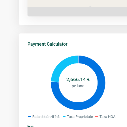
Payment Calculator
2,666.14
€
pe luna
Rata dobânzii în%
Taxa Proprietate
Taxa HOA
Pret