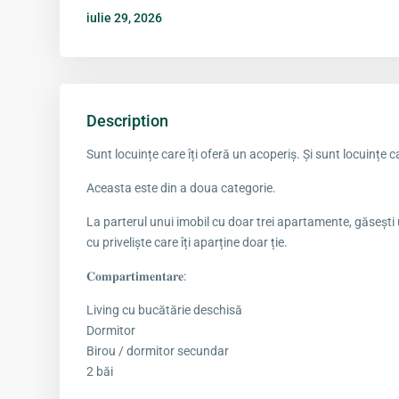
iulie 29, 2026
Description
Sunt locuințe care îți oferă un acoperiș. Și sunt locuințe car
Aceasta este din a doua categorie.
La parterul unui imobil cu doar trei apartamente, găsești
cu priveliște care îți aparține doar ție.
𝐂𝐨𝐦𝐩𝐚𝐫𝐭𝐢𝐦𝐞𝐧𝐭𝐚𝐫𝐞:
Living cu bucătărie deschisă
Dormitor
Birou / dormitor secundar
2 băi