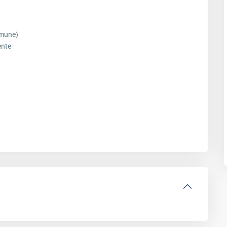
omune)
ente