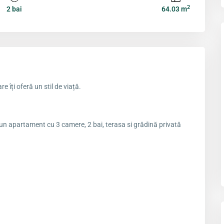
2
2 bai
64.03 m
e îți oferă un stil de viață.
 un apartament cu 3 camere, 2 bai, terasa si grădină privată