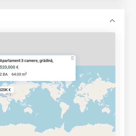
Apartament 3 camere, grădină,
520,000 €
2
2 BA
64.03 m
520K €