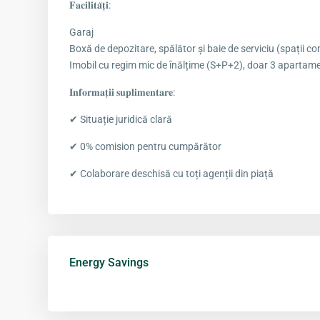
𝐅𝐚𝐜𝐢𝐥𝐢𝐭𝐚̆𝐭̦𝐢:
Garaj
Boxă de depozitare, spălător și baie de serviciu (spații c
Imobil cu regim mic de înălțime (S+P+2), doar 3 apartam
𝐈𝐧𝐟𝐨𝐫𝐦𝐚𝐭̦𝐢𝐢 𝐬𝐮𝐩𝐥𝐢𝐦𝐞𝐧𝐭𝐚𝐫𝐞:
✔ Situație juridică clară
✔ 0% comision pentru cumpărător
✔ Colaborare deschisă cu toți agenții din piață
Energy Savings