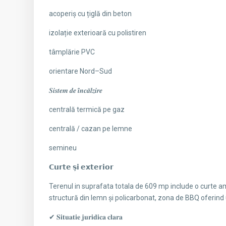
acoperiș cu țiglă din beton
izolație exterioară cu polistiren
tâmplărie PVC
orientare Nord–Sud
𝑺𝒊𝒔𝒕𝒆𝒎 𝒅𝒆 𝒊̂𝒏𝒄𝒂̆𝒍𝒛𝒊𝒓𝒆
centrală termică pe gaz
centrală / cazan pe lemne
semineu
𝗖𝘂𝗿𝘁𝗲 𝘀̦𝗶 𝗲𝘅𝘁𝗲𝗿𝗶𝗼𝗿
Terenul in suprafata totala de 609 mp include o curte am
structură din lemn și policarbonat, zona de BBQ oferind 
✔ 𝐒𝐢𝐭𝐮𝐚𝐭𝐢𝐞 𝐣𝐮𝐫𝐢𝐝𝐢𝐜𝐚 𝐜𝐥𝐚𝐫𝐚