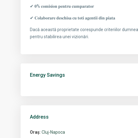
✔ 𝟎% 𝐜𝐨𝐦𝐢𝐬𝐢𝐨𝐧 𝐩𝐞𝐧𝐭𝐫𝐮 𝐜𝐮𝐦𝐩𝐚𝐫𝐚𝐭𝐨𝐫
✔ 𝐂𝐨𝐥𝐚𝐛𝐨𝐫𝐚𝐫𝐞 𝐝𝐞𝐬𝐜𝐡𝐢𝐬𝐚 𝐜𝐮 𝐭𝐨𝐭𝐢 𝐚𝐠𝐞𝐧𝐭𝐢𝐢 𝐝𝐢𝐧 𝐩𝐢𝐚𝐭𝐚
Dacă această proprietate corespunde criteriilor dumneav
pentru stabilirea unei vizionări.
Energy Savings
Address
Oraș:
Cluj-Napoca