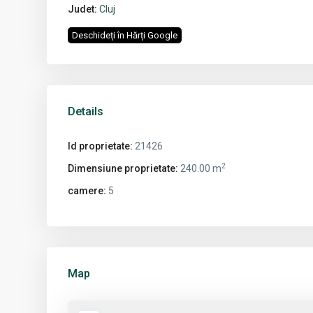
Judet:
Cluj
Deschideți în Hărți Google
Details
Id proprietate:
21426
2
Dimensiune proprietate:
240.00 m
camere:
5
Map