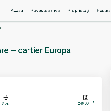
Acasa
Povestea mea
Proprietăți
Resurs
a
re – cartier Europa
2
3 bai
240.00 m