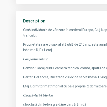
Description
Casă individuală de vânzare în cartierul Europa, Cluj-Na
traficului.
Proprietatea are o suprafață utilă de 240 mp, este amp
înălțime D, P+1 etaj.
𝑪𝒐𝒎𝒑𝒂𝒓𝒕𝒊𝒎𝒆𝒏𝒕𝒂𝒓𝒆:
Demisol: Garaj dublu, camera tehnica, crama, spatiu de 
Parter: Hol acces, Bucatarie cu loc de servit masa, Living,
Etaj: Dormitor matrimonial cu baie proprie, 2 dormitoare, 
𝑪𝙖𝒓𝙖𝒄𝙩𝒆𝙧𝒊𝙨𝒕𝙞𝒄𝙞 𝙩𝒆𝙝𝒏𝙞𝒄𝙚:
structură din beton și zidărie din cărămidă